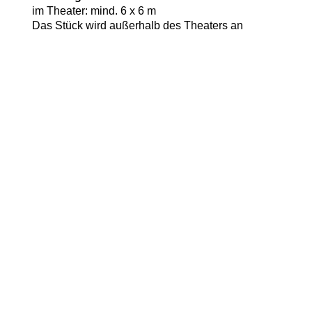
im Theater: mind. 6 x 6 m
Das Stück wird außerhalb des Theaters an
verschiedene Räumen angepasst.
Dauer
30 Minuten
Besetzung
3
Altersempfehlung
ab 4